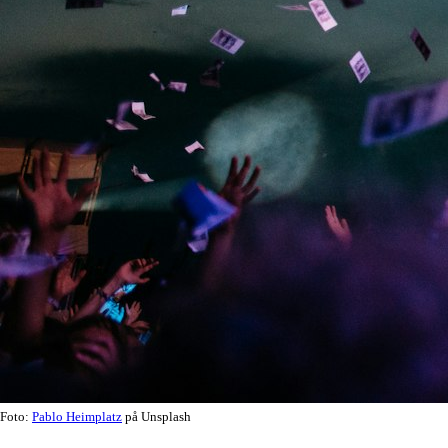
Foto:
Pablo Heimplatz
på Unsplash