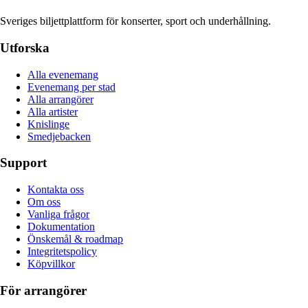
Sveriges biljettplattform för konserter, sport och underhållning.
Utforska
Alla evenemang
Evenemang per stad
Alla arrangörer
Alla artister
Knislinge
Smedjebacken
Support
Kontakta oss
Om oss
Vanliga frågor
Dokumentation
Önskemål & roadmap
Integritetspolicy
Köpvillkor
För arrangörer