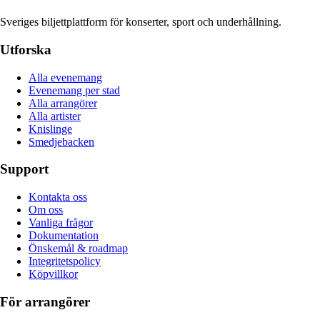
Sveriges biljettplattform för konserter, sport och underhållning.
Utforska
Alla evenemang
Evenemang per stad
Alla arrangörer
Alla artister
Knislinge
Smedjebacken
Support
Kontakta oss
Om oss
Vanliga frågor
Dokumentation
Önskemål & roadmap
Integritetspolicy
Köpvillkor
För arrangörer