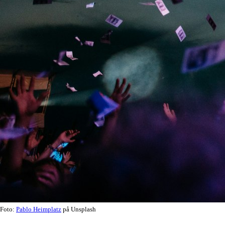
Foto:
Pablo Heimplatz
på Unsplash