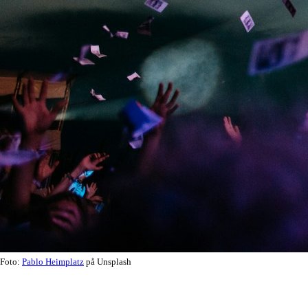
Foto:
Pablo Heimplatz
på Unsplash