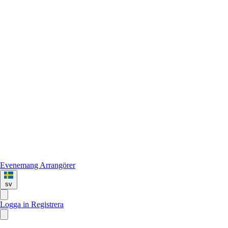
Evenemang
Arrangörer
sv
Logga in
Registrera