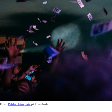
Foto:
Pablo Heimplatz
på Unsplash