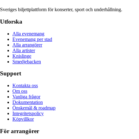
Sveriges biljettplattform för konserter, sport och underhållning.
Utforska
Alla evenemang
Evenemang per stad
Alla arrangörer
Alla artister
Knislinge
Smedjebacken
Support
Kontakta oss
Om oss
Vanliga frågor
Dokumentation
Önskemål & roadmap
Integritetspolicy
Köpvillkor
För arrangörer