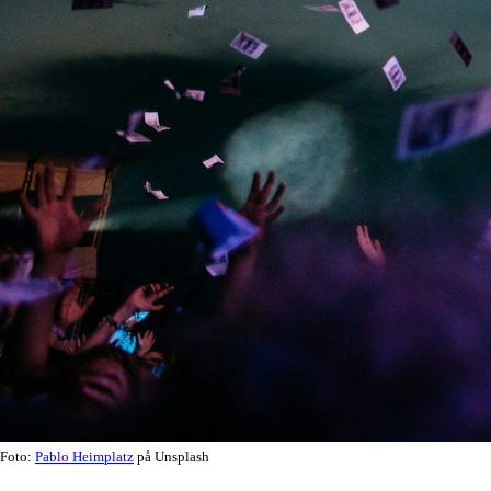
Foto:
Pablo Heimplatz
på Unsplash