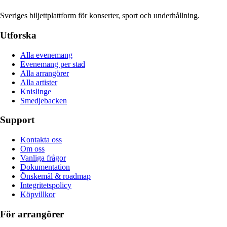
Sveriges biljettplattform för konserter, sport och underhållning.
Utforska
Alla evenemang
Evenemang per stad
Alla arrangörer
Alla artister
Knislinge
Smedjebacken
Support
Kontakta oss
Om oss
Vanliga frågor
Dokumentation
Önskemål & roadmap
Integritetspolicy
Köpvillkor
För arrangörer