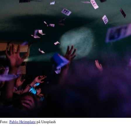
Foto:
Pablo Heimplatz
på Unsplash