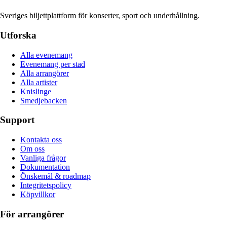
Sveriges biljettplattform för konserter, sport och underhållning.
Utforska
Alla evenemang
Evenemang per stad
Alla arrangörer
Alla artister
Knislinge
Smedjebacken
Support
Kontakta oss
Om oss
Vanliga frågor
Dokumentation
Önskemål & roadmap
Integritetspolicy
Köpvillkor
För arrangörer