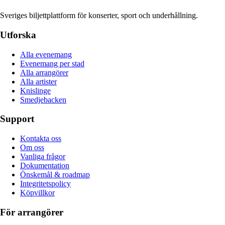
Sveriges biljettplattform för konserter, sport och underhållning.
Utforska
Alla evenemang
Evenemang per stad
Alla arrangörer
Alla artister
Knislinge
Smedjebacken
Support
Kontakta oss
Om oss
Vanliga frågor
Dokumentation
Önskemål & roadmap
Integritetspolicy
Köpvillkor
För arrangörer