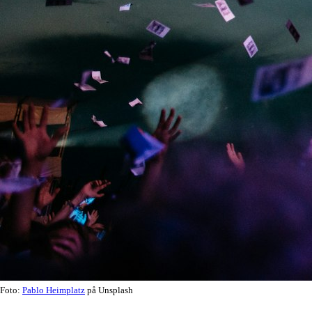
Foto:
Pablo Heimplatz
på Unsplash