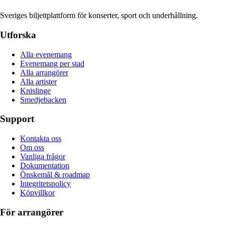
Sveriges biljettplattform för konserter, sport och underhållning.
Utforska
Alla evenemang
Evenemang per stad
Alla arrangörer
Alla artister
Knislinge
Smedjebacken
Support
Kontakta oss
Om oss
Vanliga frågor
Dokumentation
Önskemål & roadmap
Integritetspolicy
Köpvillkor
För arrangörer