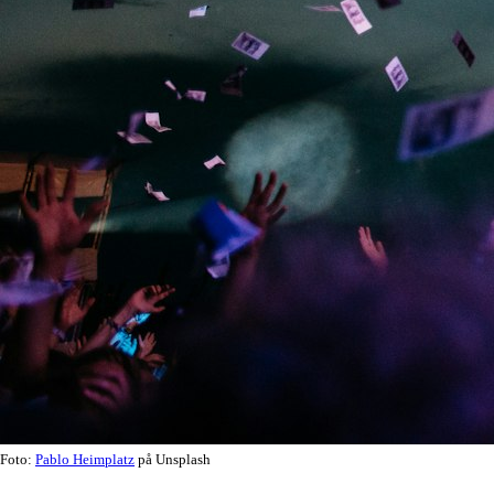
Foto:
Pablo Heimplatz
på Unsplash