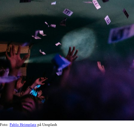
Foto:
Pablo Heimplatz
på Unsplash