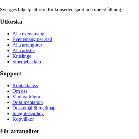
Sveriges biljettplattform för konserter, sport och underhållning.
Utforska
Alla evenemang
Evenemang per stad
Alla arrangörer
Alla artister
Knislinge
Smedjebacken
Support
Kontakta oss
Om oss
Vanliga frågor
Dokumentation
Önskemål & roadmap
Integritetspolicy
Köpvillkor
För arrangörer