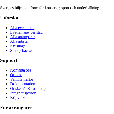
Sveriges biljettplattform för konserter, sport och underhållning.
Utforska
Alla evenemang
Evenemang per stad
Alla arrangörer
Alla artister
Knislinge
Smedjebacken
Support
Kontakta oss
Om oss
Vanliga frågor
Dokumentation
Önskemål & roadmap
Integritetspolicy
Köpvillkor
För arrangörer