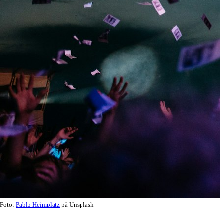
Foto:
Pablo Heimplatz
på Unsplash