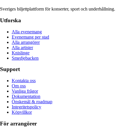
Sveriges biljettplattform för konserter, sport och underhållning.
Utforska
Alla evenemang
Evenemang per stad
Alla arrangörer
Alla artister
Knislinge
Smedjebacken
Support
Kontakta oss
Om oss
Vanliga frågor
Dokumentation
Önskemål & roadmap
Integritetspolicy
Köpvillkor
För arrangörer