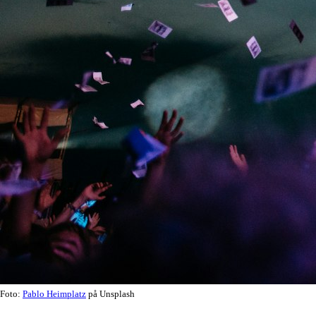
Foto:
Pablo Heimplatz
på Unsplash