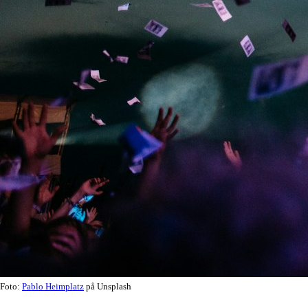
Foto:
Pablo Heimplatz
på Unsplash