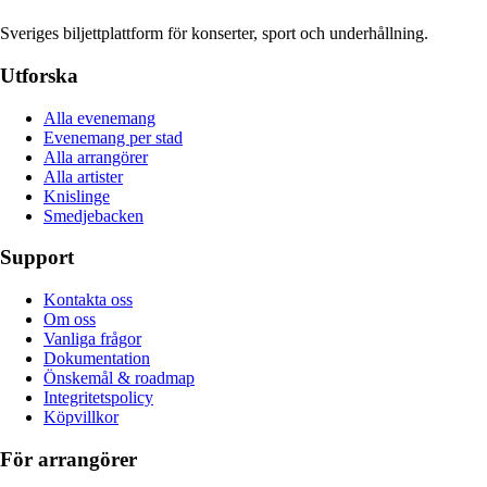
Sveriges biljettplattform för konserter, sport och underhållning.
Utforska
Alla evenemang
Evenemang per stad
Alla arrangörer
Alla artister
Knislinge
Smedjebacken
Support
Kontakta oss
Om oss
Vanliga frågor
Dokumentation
Önskemål & roadmap
Integritetspolicy
Köpvillkor
För arrangörer