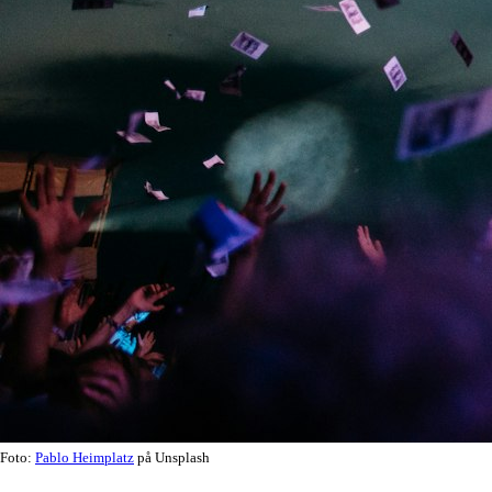
Foto:
Pablo Heimplatz
på Unsplash