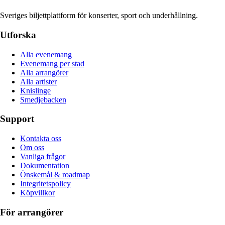
Sveriges biljettplattform för konserter, sport och underhållning.
Utforska
Alla evenemang
Evenemang per stad
Alla arrangörer
Alla artister
Knislinge
Smedjebacken
Support
Kontakta oss
Om oss
Vanliga frågor
Dokumentation
Önskemål & roadmap
Integritetspolicy
Köpvillkor
För arrangörer