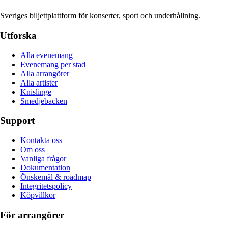
Sveriges biljettplattform för konserter, sport och underhållning.
Utforska
Alla evenemang
Evenemang per stad
Alla arrangörer
Alla artister
Knislinge
Smedjebacken
Support
Kontakta oss
Om oss
Vanliga frågor
Dokumentation
Önskemål & roadmap
Integritetspolicy
Köpvillkor
För arrangörer