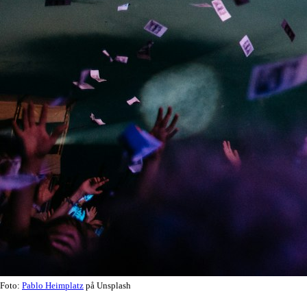
Foto:
Pablo Heimplatz
på Unsplash