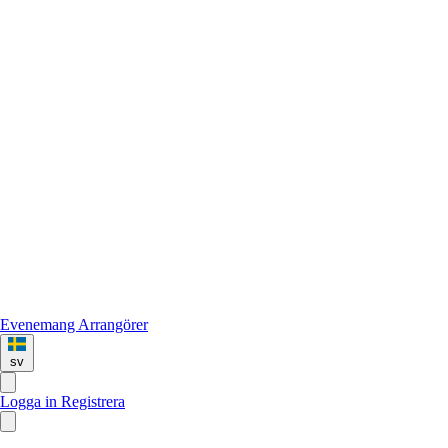
Evenemang
Arrangörer
sv
Logga in
Registrera