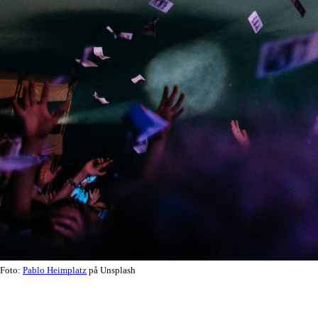
Foto:
Pablo Heimplatz
på Unsplash