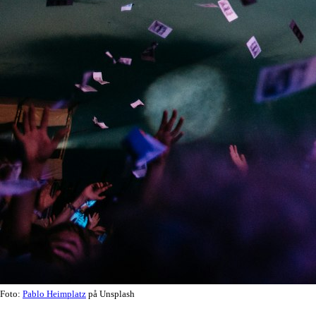
Foto:
Pablo Heimplatz
på Unsplash