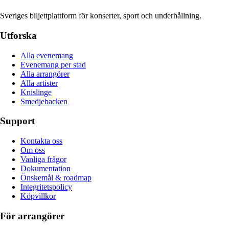
Sveriges biljettplattform för konserter, sport och underhållning.
Utforska
Alla evenemang
Evenemang per stad
Alla arrangörer
Alla artister
Knislinge
Smedjebacken
Support
Kontakta oss
Om oss
Vanliga frågor
Dokumentation
Önskemål & roadmap
Integritetspolicy
Köpvillkor
För arrangörer