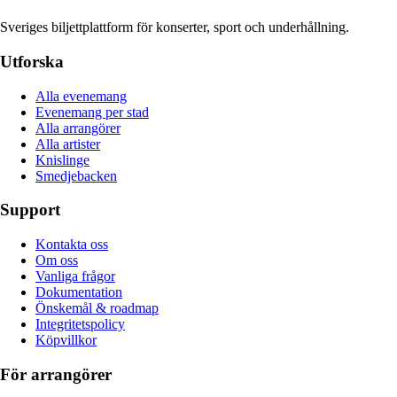
Sveriges biljettplattform för konserter, sport och underhållning.
Utforska
Alla evenemang
Evenemang per stad
Alla arrangörer
Alla artister
Knislinge
Smedjebacken
Support
Kontakta oss
Om oss
Vanliga frågor
Dokumentation
Önskemål & roadmap
Integritetspolicy
Köpvillkor
För arrangörer