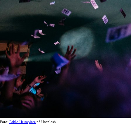
Foto:
Pablo Heimplatz
på Unsplash