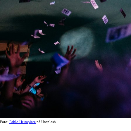
Foto:
Pablo Heimplatz
på Unsplash