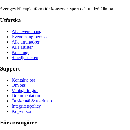
Sveriges biljettplattform för konserter, sport och underhållning.
Utforska
Alla evenemang
Evenemang per stad
Alla arrangörer
Alla artister
Knislinge
Smedjebacken
Support
Kontakta oss
Om oss
Vanliga frågor
Dokumentation
Önskemål & roadmap
Integritetspolicy
Köpvillkor
För arrangörer