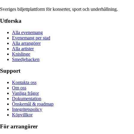
Sveriges biljettplattform för konserter, sport och underhållning.
Utforska
Alla evenemang
Evenemang per stad
Alla arrangörer
Alla artister
Knislinge
Smedjebacken
Support
Kontakta oss
Om oss
Vanliga frågor
Dokumentation
Önskemål & roadmap
Integritetspolicy
Köpvillkor
För arrangörer