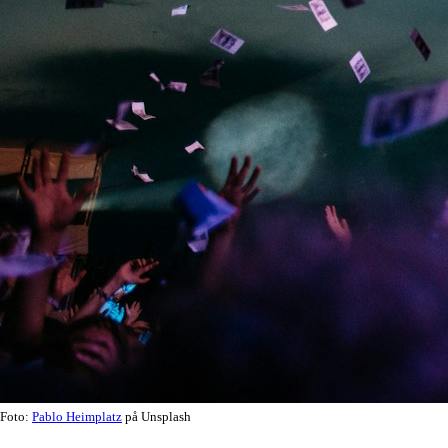
Foto:
Pablo Heimplatz
på Unsplash