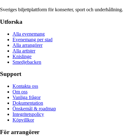
Sveriges biljettplattform för konserter, sport och underhållning.
Utforska
Alla evenemang
Evenemang per stad
Alla arrangörer
Alla artister
Knislinge
Smedjebacken
Support
Kontakta oss
Om oss
Vanliga frågor
Dokumentation
Önskemål & roadmap
Integritetspolicy
Köpvillkor
För arrangörer