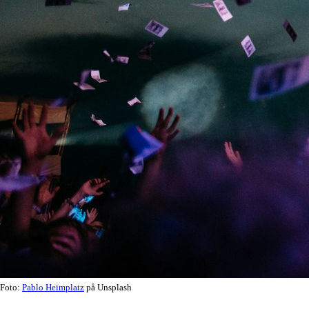
Foto:
Pablo Heimplatz
på Unsplash