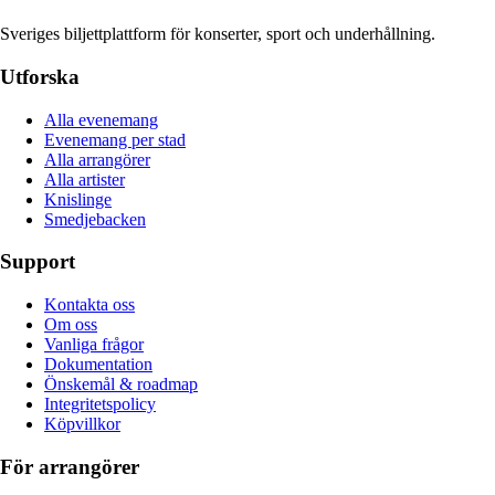
Sveriges biljettplattform för konserter, sport och underhållning.
Utforska
Alla evenemang
Evenemang per stad
Alla arrangörer
Alla artister
Knislinge
Smedjebacken
Support
Kontakta oss
Om oss
Vanliga frågor
Dokumentation
Önskemål & roadmap
Integritetspolicy
Köpvillkor
För arrangörer