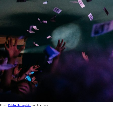
Foto:
Pablo Heimplatz
på Unsplash