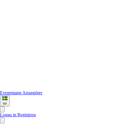
Evenemang
Arrangörer
sv
Logga in
Registrera