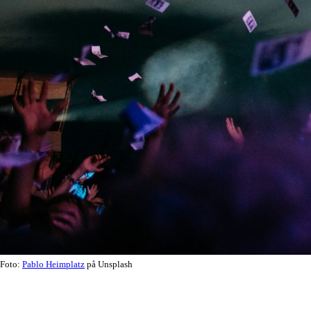
Foto:
Pablo Heimplatz
på Unsplash