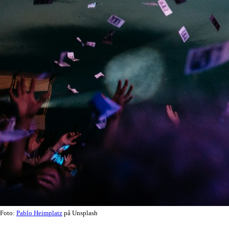
Foto:
Pablo Heimplatz
på Unsplash