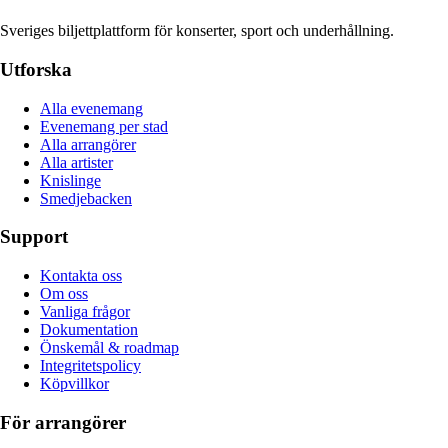
Sveriges biljettplattform för konserter, sport och underhållning.
Utforska
Alla evenemang
Evenemang per stad
Alla arrangörer
Alla artister
Knislinge
Smedjebacken
Support
Kontakta oss
Om oss
Vanliga frågor
Dokumentation
Önskemål & roadmap
Integritetspolicy
Köpvillkor
För arrangörer