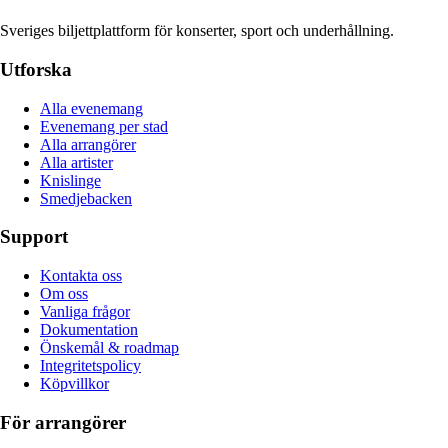
Sveriges biljettplattform för konserter, sport och underhållning.
Utforska
Alla evenemang
Evenemang per stad
Alla arrangörer
Alla artister
Knislinge
Smedjebacken
Support
Kontakta oss
Om oss
Vanliga frågor
Dokumentation
Önskemål & roadmap
Integritetspolicy
Köpvillkor
För arrangörer