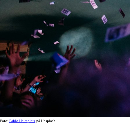
Foto:
Pablo Heimplatz
på Unsplash