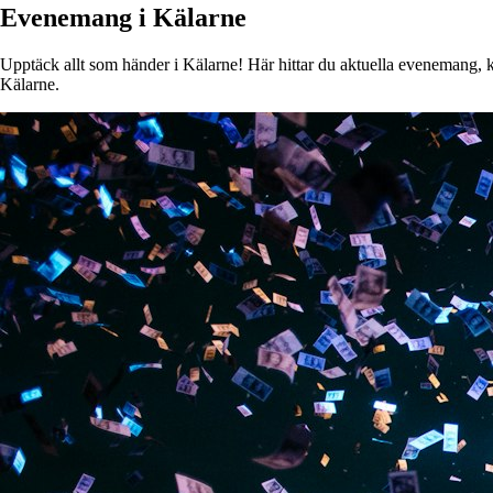
Evenemang i Kälarne
Upptäck allt som händer i Kälarne! Här hittar du aktuella evenemang, kon
Kälarne.