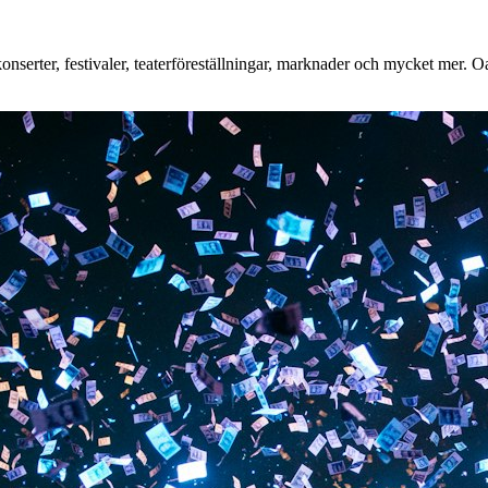
serter, festivaler, teaterföreställningar, marknader och mycket mer. Oav