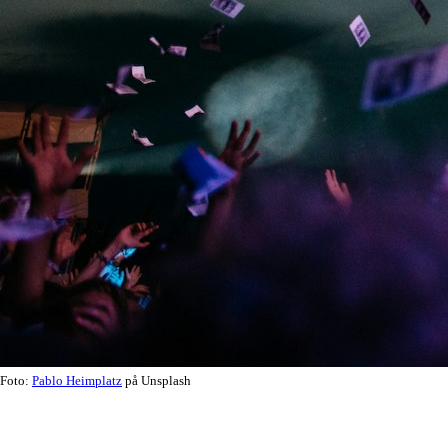
Foto:
Pablo Heimplatz
på Unsplash