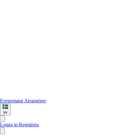
Evenemang
Arrangörer
sv
Logga in
Registrera