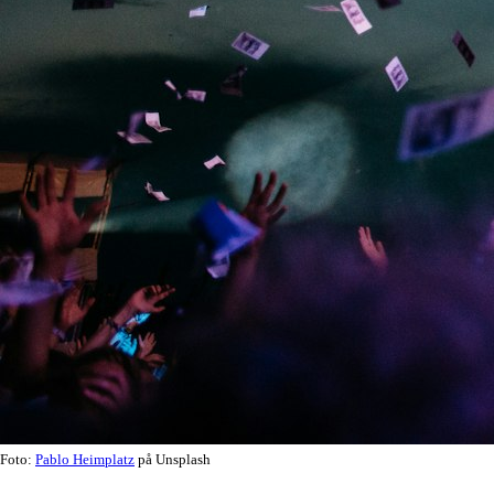
Foto:
Pablo Heimplatz
på Unsplash