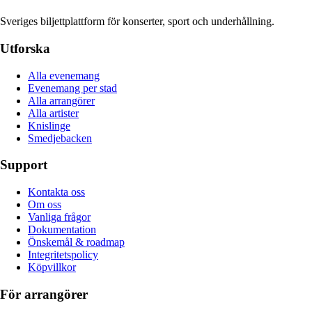
Sveriges biljettplattform för konserter, sport och underhållning.
Utforska
Alla evenemang
Evenemang per stad
Alla arrangörer
Alla artister
Knislinge
Smedjebacken
Support
Kontakta oss
Om oss
Vanliga frågor
Dokumentation
Önskemål & roadmap
Integritetspolicy
Köpvillkor
För arrangörer