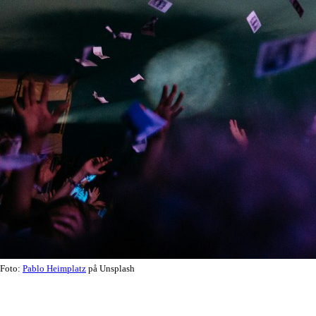
Foto:
Pablo Heimplatz
på Unsplash