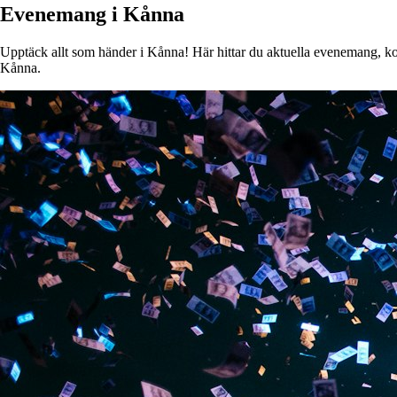
Evenemang i Kånna
Upptäck allt som händer i Kånna! Här hittar du aktuella evenemang, konse
Kånna.