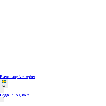
Evenemang
Arrangörer
sv
Logga in
Registrera