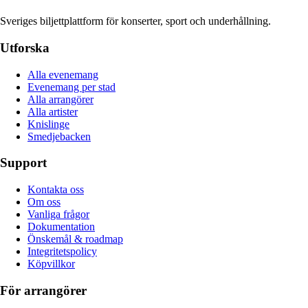
Sveriges biljettplattform för konserter, sport och underhållning.
Utforska
Alla evenemang
Evenemang per stad
Alla arrangörer
Alla artister
Knislinge
Smedjebacken
Support
Kontakta oss
Om oss
Vanliga frågor
Dokumentation
Önskemål & roadmap
Integritetspolicy
Köpvillkor
För arrangörer