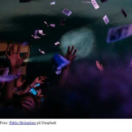
Foto:
Pablo Heimplatz
på Unsplash