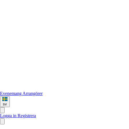
Evenemang
Arrangörer
sv
Logga in
Registrera