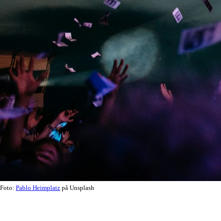
Foto:
Pablo Heimplatz
på Unsplash