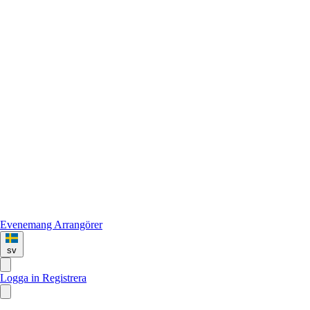
Evenemang
Arrangörer
sv
Logga in
Registrera