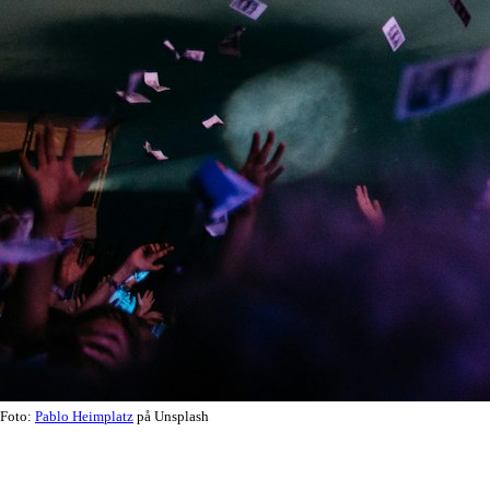
Foto:
Pablo Heimplatz
på Unsplash