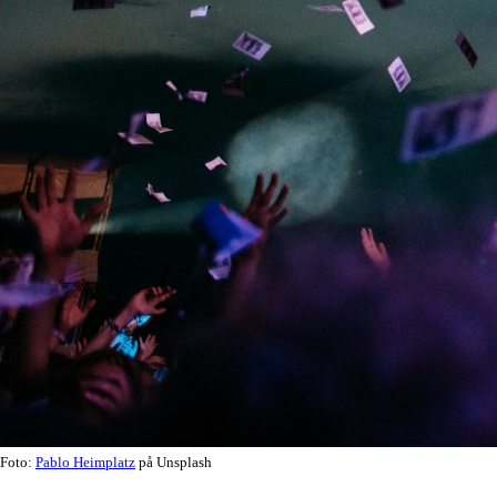
Foto:
Pablo Heimplatz
på Unsplash