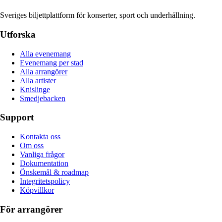
Sveriges biljettplattform för konserter, sport och underhållning.
Utforska
Alla evenemang
Evenemang per stad
Alla arrangörer
Alla artister
Knislinge
Smedjebacken
Support
Kontakta oss
Om oss
Vanliga frågor
Dokumentation
Önskemål & roadmap
Integritetspolicy
Köpvillkor
För arrangörer