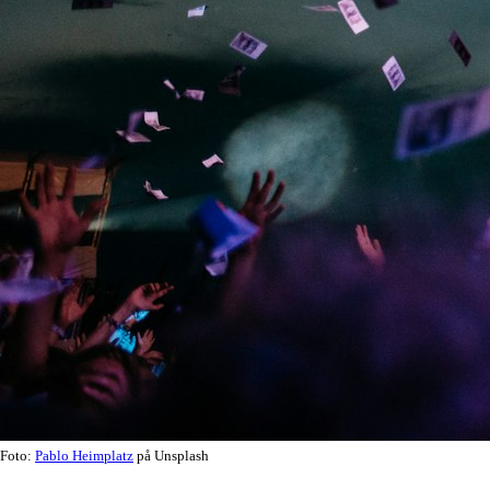
Foto:
Pablo Heimplatz
på Unsplash