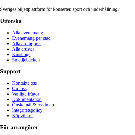
Sveriges biljettplattform för konserter, sport och underhållning.
Utforska
Alla evenemang
Evenemang per stad
Alla arrangörer
Alla artister
Knislinge
Smedjebacken
Support
Kontakta oss
Om oss
Vanliga frågor
Dokumentation
Önskemål & roadmap
Integritetspolicy
Köpvillkor
För arrangörer