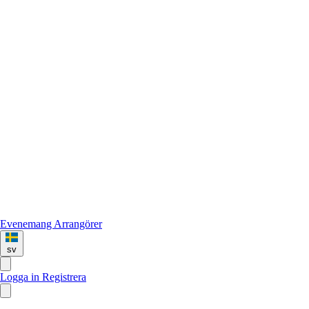
Evenemang
Arrangörer
sv
Logga in
Registrera