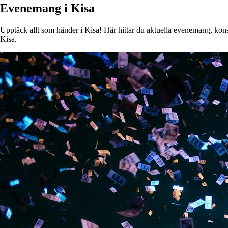
Evenemang i Kisa
Upptäck allt som händer i Kisa! Här hittar du aktuella evenemang, konser
Kisa.