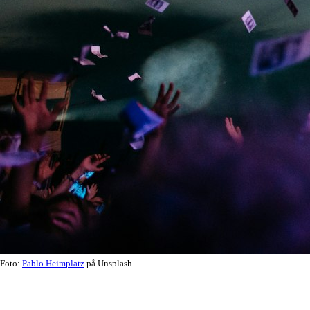
Foto:
Pablo Heimplatz
på Unsplash