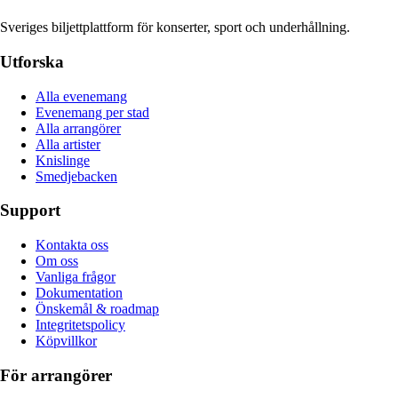
Sveriges biljettplattform för konserter, sport och underhållning.
Utforska
Alla evenemang
Evenemang per stad
Alla arrangörer
Alla artister
Knislinge
Smedjebacken
Support
Kontakta oss
Om oss
Vanliga frågor
Dokumentation
Önskemål & roadmap
Integritetspolicy
Köpvillkor
För arrangörer