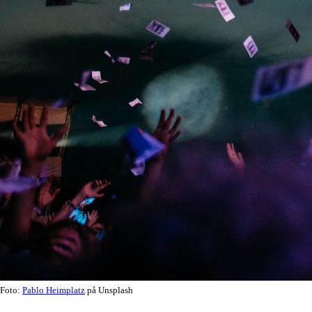
Foto:
Pablo Heimplatz
på Unsplash