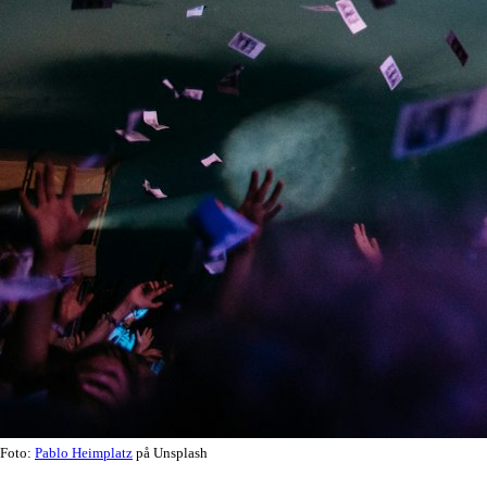
Foto:
Pablo Heimplatz
på Unsplash