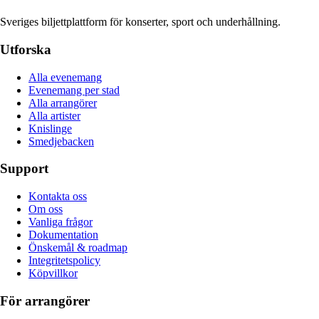
Sveriges biljettplattform för konserter, sport och underhållning.
Utforska
Alla evenemang
Evenemang per stad
Alla arrangörer
Alla artister
Knislinge
Smedjebacken
Support
Kontakta oss
Om oss
Vanliga frågor
Dokumentation
Önskemål & roadmap
Integritetspolicy
Köpvillkor
För arrangörer