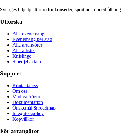
Sveriges biljettplattform för konserter, sport och underhållning.
Utforska
Alla evenemang
Evenemang per stad
Alla arrangörer
Alla artister
Knislinge
Smedjebacken
Support
Kontakta oss
Om oss
Vanliga frågor
Dokumentation
Önskemål & roadmap
Integritetspolicy
Köpvillkor
För arrangörer