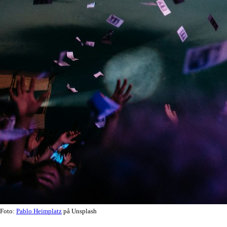
Foto:
Pablo Heimplatz
på Unsplash