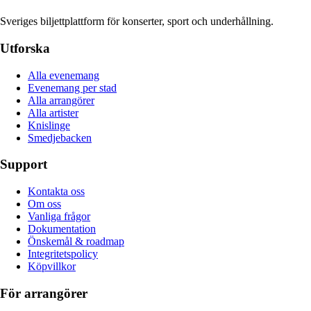
Sveriges biljettplattform för konserter, sport och underhållning.
Utforska
Alla evenemang
Evenemang per stad
Alla arrangörer
Alla artister
Knislinge
Smedjebacken
Support
Kontakta oss
Om oss
Vanliga frågor
Dokumentation
Önskemål & roadmap
Integritetspolicy
Köpvillkor
För arrangörer