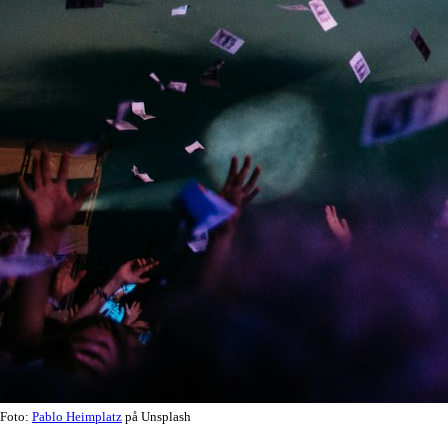
Foto:
Pablo Heimplatz
på Unsplash