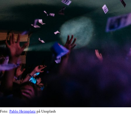
Foto:
Pablo Heimplatz
på Unsplash