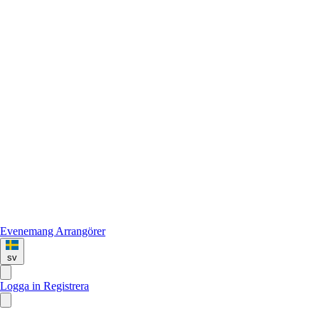
Evenemang
Arrangörer
sv
Logga in
Registrera