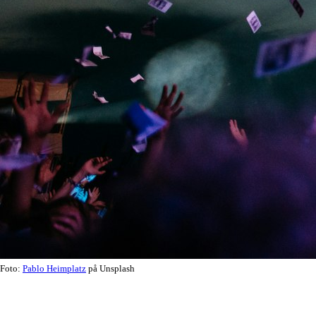
Foto:
Pablo Heimplatz
på Unsplash