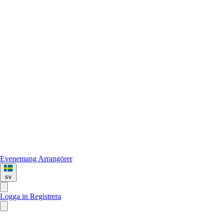
Evenemang
Arrangörer
sv
Logga in
Registrera