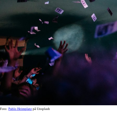
Foto:
Pablo Heimplatz
på Unsplash