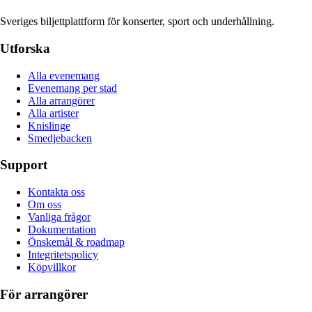
Sveriges biljettplattform för konserter, sport och underhållning.
Utforska
Alla evenemang
Evenemang per stad
Alla arrangörer
Alla artister
Knislinge
Smedjebacken
Support
Kontakta oss
Om oss
Vanliga frågor
Dokumentation
Önskemål & roadmap
Integritetspolicy
Köpvillkor
För arrangörer