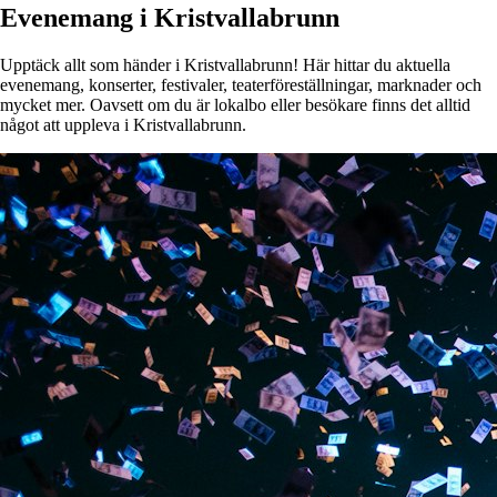
Evenemang i Kristvallabrunn
Upptäck allt som händer i Kristvallabrunn! Här hittar du aktuella
evenemang, konserter, festivaler, teaterföreställningar, marknader och
mycket mer. Oavsett om du är lokalbo eller besökare finns det alltid
något att uppleva i Kristvallabrunn.