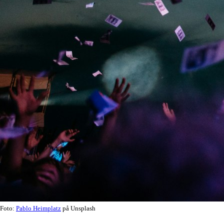
Foto:
Pablo Heimplatz
på Unsplash