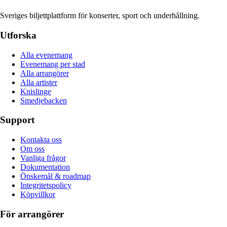
Sveriges biljettplattform för konserter, sport och underhållning.
Utforska
Alla evenemang
Evenemang per stad
Alla arrangörer
Alla artister
Knislinge
Smedjebacken
Support
Kontakta oss
Om oss
Vanliga frågor
Dokumentation
Önskemål & roadmap
Integritetspolicy
Köpvillkor
För arrangörer