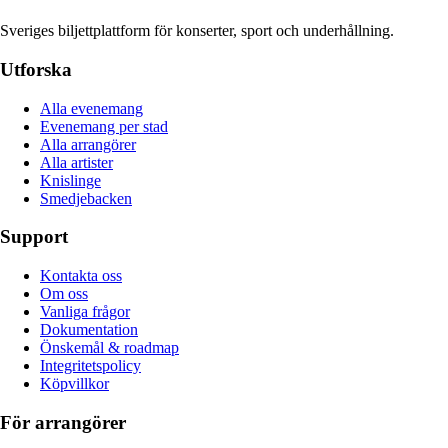
Sveriges biljettplattform för konserter, sport och underhållning.
Utforska
Alla evenemang
Evenemang per stad
Alla arrangörer
Alla artister
Knislinge
Smedjebacken
Support
Kontakta oss
Om oss
Vanliga frågor
Dokumentation
Önskemål & roadmap
Integritetspolicy
Köpvillkor
För arrangörer