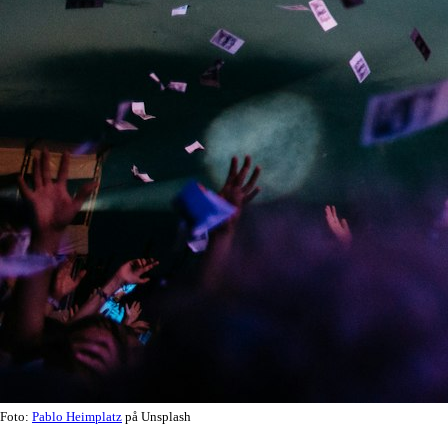
Foto:
Pablo Heimplatz
på Unsplash