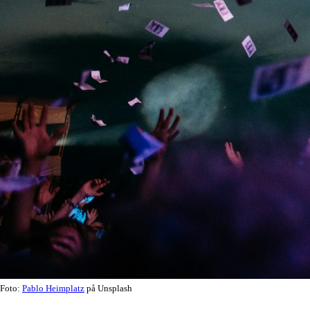
Foto:
Pablo Heimplatz
på Unsplash