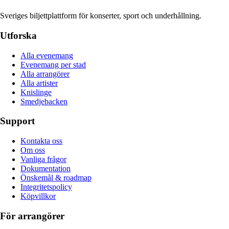
Sveriges biljettplattform för konserter, sport och underhållning.
Utforska
Alla evenemang
Evenemang per stad
Alla arrangörer
Alla artister
Knislinge
Smedjebacken
Support
Kontakta oss
Om oss
Vanliga frågor
Dokumentation
Önskemål & roadmap
Integritetspolicy
Köpvillkor
För arrangörer