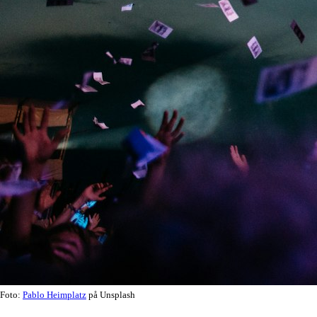
Foto:
Pablo Heimplatz
på Unsplash