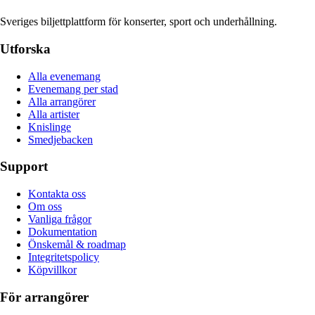
Sveriges biljettplattform för konserter, sport och underhållning.
Utforska
Alla evenemang
Evenemang per stad
Alla arrangörer
Alla artister
Knislinge
Smedjebacken
Support
Kontakta oss
Om oss
Vanliga frågor
Dokumentation
Önskemål & roadmap
Integritetspolicy
Köpvillkor
För arrangörer