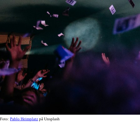
Foto:
Pablo Heimplatz
på Unsplash