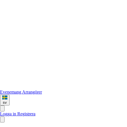
Evenemang
Arrangörer
sv
Logga in
Registrera