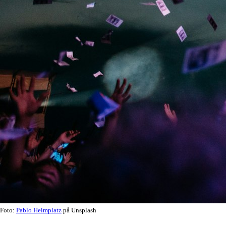
Foto:
Pablo Heimplatz
på Unsplash