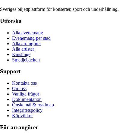
Sveriges biljettplattform för konserter, sport och underhållning.
Utforska
Alla evenemang
Evenemang per stad
Alla arrangörer
Alla artister
Knislinge
Smedjebacken
Support
Kontakta oss
Om oss
Vanliga frågor
Dokumentation
Önskemål & roadmap
Integritetspolicy
Köpvillkor
För arrangörer