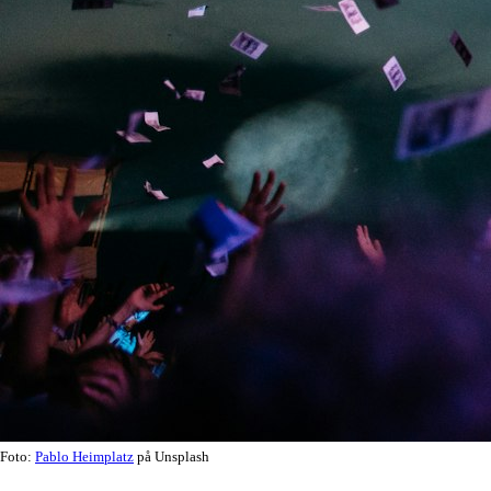
Foto:
Pablo Heimplatz
på Unsplash