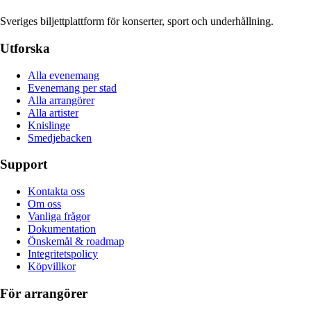
Sveriges biljettplattform för konserter, sport och underhållning.
Utforska
Alla evenemang
Evenemang per stad
Alla arrangörer
Alla artister
Knislinge
Smedjebacken
Support
Kontakta oss
Om oss
Vanliga frågor
Dokumentation
Önskemål & roadmap
Integritetspolicy
Köpvillkor
För arrangörer