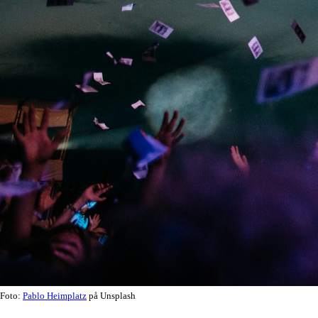
Foto:
Pablo Heimplatz
på Unsplash