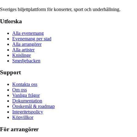
Sveriges biljettplattform för konserter, sport och underhållning.
Utforska
Alla evenemang
Evenemang per stad
Alla arrangörer
Alla artister
Knislinge
Smedjebacken
Support
Kontakta oss
Om oss
Vanliga frågor
Dokumentation
Önskemål & roadmap
Integritetspolicy
Köpvillkor
För arrangörer