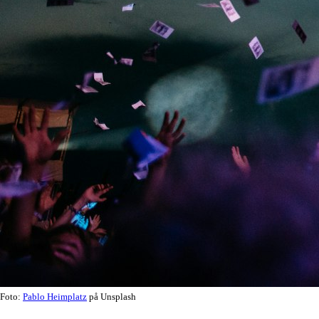
Foto:
Pablo Heimplatz
på Unsplash