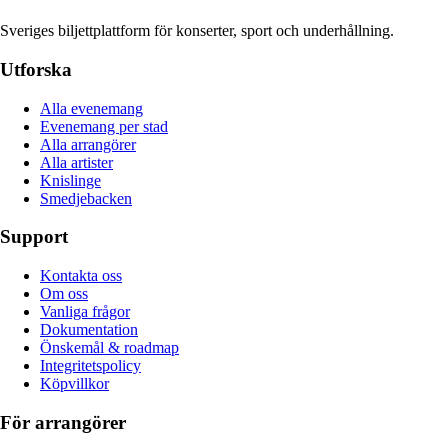
Sveriges biljettplattform för konserter, sport och underhållning.
Utforska
Alla evenemang
Evenemang per stad
Alla arrangörer
Alla artister
Knislinge
Smedjebacken
Support
Kontakta oss
Om oss
Vanliga frågor
Dokumentation
Önskemål & roadmap
Integritetspolicy
Köpvillkor
För arrangörer