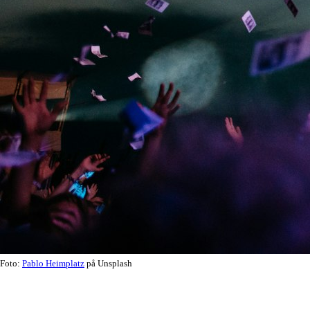
Foto:
Pablo Heimplatz
på Unsplash