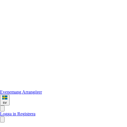
Evenemang
Arrangörer
sv
Logga in
Registrera